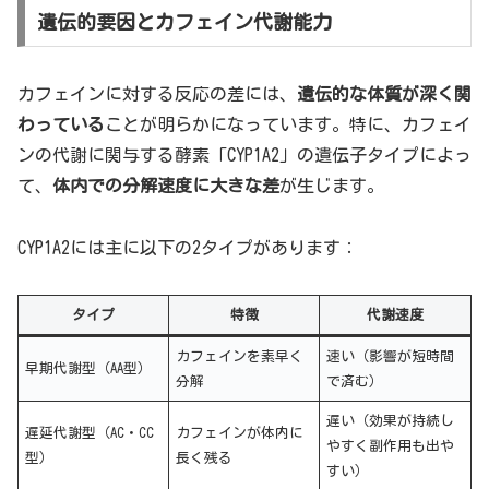
遺伝的要因とカフェイン代謝能力
カフェインに対する反応の差には、
遺伝的な体質が深く関
わっている
ことが明らかになっています。特に、カフェイ
ンの代謝に関与する酵素「CYP1A2」の遺伝子タイプによっ
て、
体内での分解速度に大きな差
が生じます。
CYP1A2には主に以下の2タイプがあります：
タイプ
特徴
代謝速度
カフェインを素早く
速い（影響が短時間
早期代謝型（AA型）
分解
で済む）
遅い（効果が持続し
遅延代謝型（AC・CC
カフェインが体内に
やすく副作用も出や
型）
長く残る
すい）