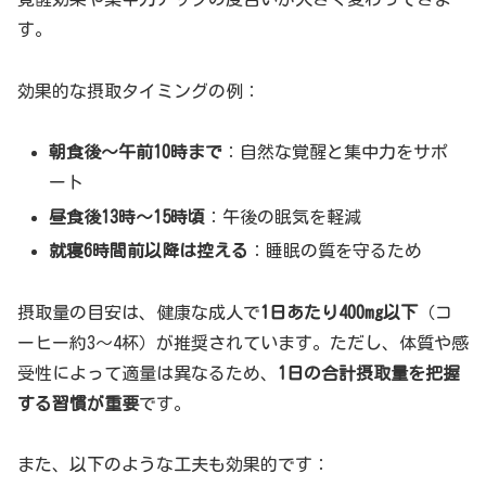
す。
効果的な摂取タイミングの例：
朝食後〜午前10時まで
：自然な覚醒と集中力をサポ
ート
昼食後13時〜15時頃
：午後の眠気を軽減
就寝6時間前以降は控える
：睡眠の質を守るため
摂取量の目安は、健康な成人で
1日あたり400mg以下
（コ
ーヒー約3〜4杯）が推奨されています。ただし、体質や感
受性によって適量は異なるため、
1日の合計摂取量を把握
する習慣が重要
です。
また、以下のような工夫も効果的です：