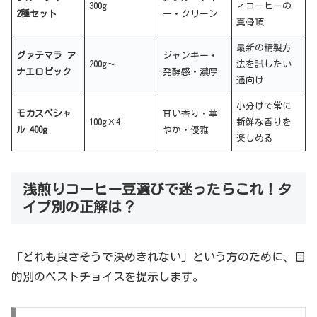
300g
ィコーヒーの
2種セット
ー・クリーン
真骨頂
最新の精製方
グァテマラ ア
ジャンキー・
200g〜
法を試したい
ナエロビック
発酵感・濃厚
通向け
小分けで常に
モカスペシャ
甘い香り・華
100g×4
新鮮な香りを
ル 400g
やか・優雅
楽しめる
浅煎りコーヒー豆選びで迷ったらこれ！タ
イプ別の正解は？
「どれも良さそうで決めきれない」という方のために、目
的別のベストチョイスを提示します。