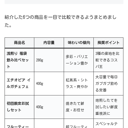
紹介した6つの商品を一目で比較できるようまとめまし
た。
商品名
内容量
味わいの傾向
推奨ポイント
浅煎り 福袋
3種の産地を比
多彩・バリエ
飲み比べセッ
280g
較できるコス
ーション豊か
ト
パ王
大容量で毎日
エチオピア イ
紅茶系・シト
400g
ガブガブ飲め
ルガチェフェ
ラス・爽やか
る定番
焙煎したてを
初回限定お試
焼きたて鮮
400g
試したい鮮度
しセット
度・お任せ
重視派に
スペシャルテ
フルーティー
超フルーティ