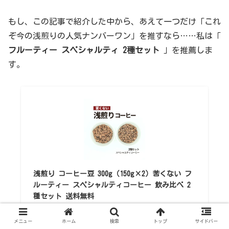
もし、この記事で紹介した中から、あえて一つだけ「これ
ぞ今の浅煎りの人気ナンバーワン」を推すなら……私は「
フルーティー スペシャルティ 2種セット
」を推薦しま
す。
浅煎り コーヒー豆 300g（150g×2）苦くない フ
ルーティー スペシャルティコーヒー 飲み比べ 2
種セット 送料無料
スペシャルティコーヒー蒼
¥3,530
メニュー
ホーム
検索
トップ
サイドバー
（2026/04/14 13:15時点 | 楽天市場調べ）