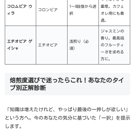
コロムビア ウ
1〜8段階から選
重厚。カフェ
コロンビア
ィラ
択
オレ用にも最
適。
ジャスミンの
香り。最高級
エチオピア ゲ
浅煎り（必
エチオピア
のフルーティ
イシャ
須）
ーさを求める
方に。
焙煎度選びで迷ったらこれ！あなたのタイ
プ別正解診断
「知識は増えたけれど、やっぱり最後の一押しが欲しい」
という方へ。今のあなたの気分に基づいた「一択」を提示
します。