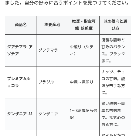
ました。自分の好みに合うポイントを見つけてください。
推奨・指定可
味の傾向と選
商品名
主要産地
能 焙煎度
び方
優雅な酸味と
グアテマラ ア
中煎り（シテ
甘みのバラン
グアテマラ
ゾテア
ィ）
ス。ブラック
派に。
ナッツ、チョ
プレミアムシ
コの甘味。酸
ブラジル
中深〜深煎り
ョコラ
味が苦手な方
に。
鋭い酸味〜重
1〜8段階から選
厚な苦味ま
タンザニア AA
タンザニア
択
で。探究心の
ある方に。
マイルドかつ