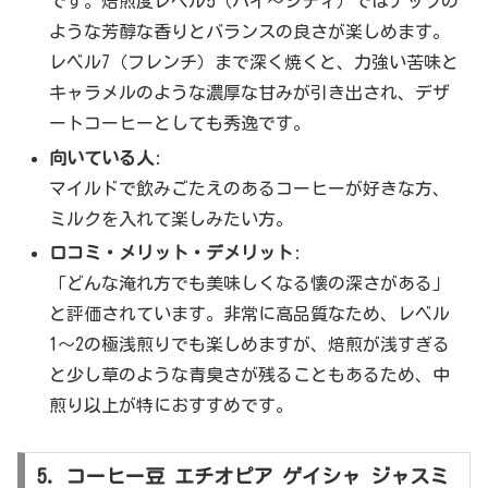
です。焙煎度レベル5（ハイ〜シティ）ではナッツの
ような芳醇な香りとバランスの良さが楽しめます。
レベル7（フレンチ）まで深く焼くと、力強い苦味と
キャラメルのような濃厚な甘みが引き出され、デザ
ートコーヒーとしても秀逸です。
向いている人
:
マイルドで飲みごたえのあるコーヒーが好きな方、
ミルクを入れて楽しみたい方。
口コミ・メリット・デメリット
:
「どんな淹れ方でも美味しくなる懐の深さがある」
と評価されています。非常に高品質なため、レベル
1〜2の極浅煎りでも楽しめますが、焙煎が浅すぎる
と少し草のような青臭さが残ることもあるため、中
煎り以上が特におすすめです。
5. コーヒー豆 エチオピア ゲイシャ ジャスミ