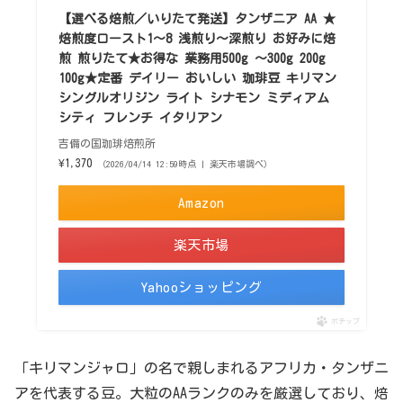
【選べる焙煎／いりたて発送】タンザニア AA ★
焙煎度ロースト1〜8 浅煎り〜深煎り お好みに焙
煎 煎りたて★お得な 業務用500g 〜300g 200g
100g★定番 デイリー おいしい 珈琲豆 キリマン
シングルオリジン ライト シナモン ミディアム
シティ フレンチ イタリアン
吉備の国珈琲焙煎所
¥1,370
（2026/04/14 12:59時点 | 楽天市場調べ）
Amazon
楽天市場
Yahooショッピング
ポチップ
「キリマンジャロ」の名で親しまれるアフリカ・タンザニ
アを代表する豆。大粒のAAランクのみを厳選しており、焙