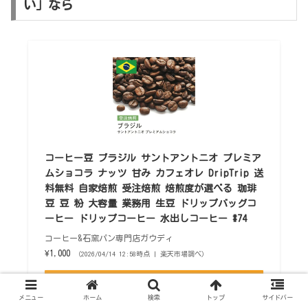
い」なら
コーヒー豆 ブラジル サントアントニオ プレミア
ムショコラ ナッツ 甘み カフェオレ DripTrip 送
料無料 自家焙煎 受注焙煎 焙煎度が選べる 珈琲
豆 豆 粉 大容量 業務用 生豆 ドリップバッグコ
ーヒー ドリップコーヒー 水出しコーヒー #74
コーヒー&石窯パン専門店ガウディ
¥1,000
（2026/04/14 12:58時点 | 楽天市場調べ）
Amazon
メニュー
ホーム
検索
トップ
サイドバー