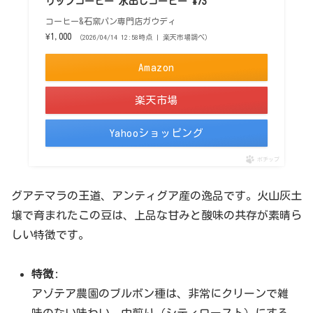
リップコーヒー 水出しコーヒー #73
コーヒー&石窯パン専門店ガウディ
¥1,000
（2026/04/14 12:58時点 | 楽天市場調べ）
Amazon
楽天市場
Yahooショッピング
ポチップ
グアテマラの王道、アンティグア産の逸品です。火山灰土
壌で育まれたこの豆は、上品な甘みと酸味の共存が素晴ら
しい特徴です。
特徴
:
アゾテア農園のブルボン種は、非常にクリーンで雑