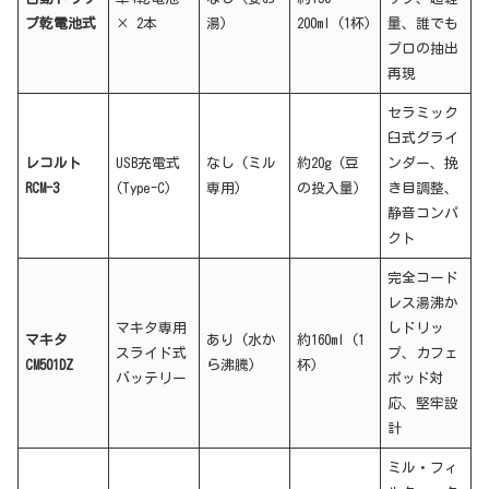
プ乾電池式
× 2本
湯)
200ml (1杯)
量、誰でも
プロの抽出
再現
セラミック
臼式グライ
レコルト
USB充電式
なし (ミル
約20g (豆
ンダー、挽
RCM-3
(Type-C)
専用)
の投入量)
き目調整、
静音コンパ
クト
完全コード
レス湯沸か
マキタ専用
しドリッ
マキタ
あり (水か
約160ml (1
スライド式
プ、カフェ
CM501DZ
ら沸騰)
杯)
バッテリー
ポッド対
応、堅牢設
計
ミル・フィ