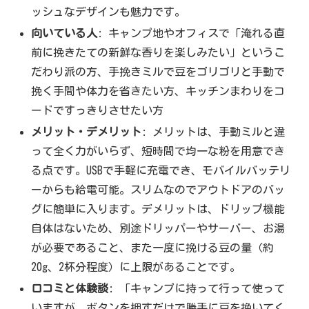
ッシュなデザインも魅力です。
向いている人
: キャンプ地やオフィスで「淹れる直
前に挽きたての新鮮な香りを楽しみたい」というこ
だわり派の方、手挽きミルで豆をゴリゴリと手動で
挽く手間や体力を省きたい方、キッチンまわりをコ
ードですっきりさせたい方
メリット・デメリット
: メリットは、手動ミルと違
って全く力がいらず、短時間で均一な粉を用意でき
る点です。USBで手軽に充電でき、モバイルバッテリ
ーからも給電可能。スリムなのでアウトドアのバッ
グに簡単に入ります。デメリットは、ドリップ機能
自体はないため、別途ドリッパーやサーバー、お湯
が必要であること、また一度に挽ける豆の量（約
20g、2杯分程度）に上限があることです。
口コミと体験談
: 「キャンプに持って行って使って
いますが、ボタンを押すだけで勝手に豆を挽いてく