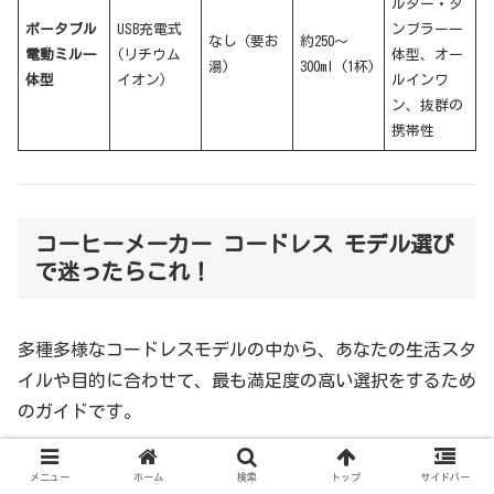
ルター・タ
ポータブル
USB充電式
ンブラー一
なし (要お
約250〜
電動ミル一
(リチウム
体型、オー
湯)
300ml (1杯)
体型
イオン)
ルインワ
ン、抜群の
携帯性
コーヒーメーカー コードレス モデル選び
で迷ったらこれ！
多種多様なコードレスモデルの中から、あなたの生活スタ
イルや目的に合わせて、最も満足度の高い選択をするため
のガイドです。
メニュー
ホーム
検索
トップ
サイドバー
「マキタのバッテリーを所有している、または