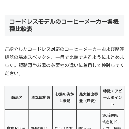
コードレスモデルのコーヒーメーカー各機
種比較表
ご紹介したコードレス対応のコーヒーメーカーおよび関連
機器の基本スペックを、一目で比較できるようにまとめま
した。駆動源やお湯の必要性の違いに着目して検討してく
ださい。
特徴・アピ
お湯の沸か
最大抽出容
商品名
主な駆動源
ールポイン
し機能
量（目安）
ト
360度回転
式自動ドリ
自動ドリッ
単4乾電池
なし (要お
約150〜
ップ、超軽