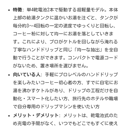
特徴
: 単4乾電池2本で駆動する超軽量モデル。本体
上部の給湯タンクに温かいお湯を注ぐと、タンクが
毎分約3〜4回転の一定の速度でゆっくりと回転し、
コーヒー粉に対して均一にお湯を落としていきま
す。これにより、プロがケトルを回しながら淹れる
丁寧なハンドドリップと同じ「均一な抽出」を全自
動で行うことができます。コンパクトで電源コード
がないため、置き場所を選びません。
向いている人
: 手軽にプロレベルのハンドドリップ
を楽しみたいコーヒー初心者の方、すでに自宅にお
湯を沸かすケトルがあり、ドリップの工程だけを自
動化・スマート化したい方、旅行先のホテルや職場
で自分専用のドリップマシンを使いたい方
メリット・デメリット
: メリットは、乾電池式のた
め充電の手間がなく、いつでもどこでもすぐに使え