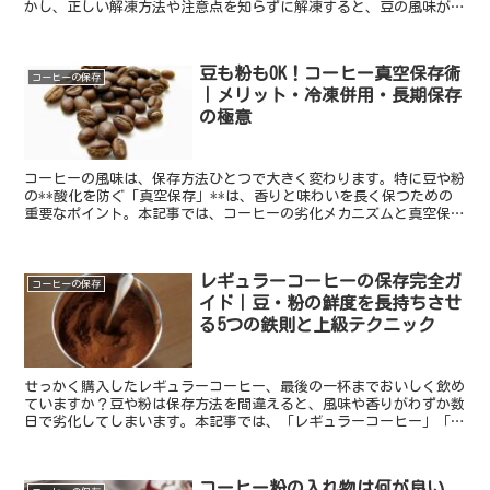
かし、正しい解凍方法や注意点を知らずに解凍すると、豆の風味が損
なわれてしまうことがあります。 本記事では、コ...
豆も粉もOK！コーヒー真空保存術
コーヒーの保存
｜メリット・冷凍併用・長期保存
の極意
コーヒーの風味は、保存方法ひとつで大きく変わります。特に豆や粉
の**酸化を防ぐ「真空保存」**は、香りと味わいを長く保つための
重要なポイント。本記事では、コーヒーの劣化メカニズムと真空保存
の科学的メリットを解説しつつ、冷凍保存との併用方法...
レギュラーコーヒーの保存完全ガ
コーヒーの保存
イド｜豆・粉の鮮度を長持ちさせ
る5つの鉄則と上級テクニック
せっかく購入したレギュラーコーヒー、最後の一杯までおいしく飲め
ていますか？豆や粉は保存方法を間違えると、風味や香りがわずか数
日で劣化してしまいます。本記事では、「レギュラーコーヒー」「保
存」「豆・粉」「保存方法」などのキーワードを網羅しな...
コーヒー粉の入れ物は何が良い