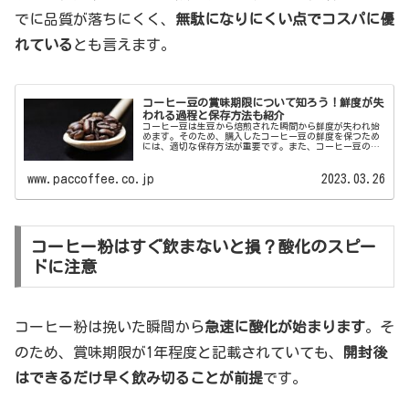
でに品質が落ちにくく、
無駄になりにくい点でコスパに優
れている
とも言えます。
コーヒー豆の賞味期限について知ろう！鮮度が失
われる過程と保存方法も紹介
コーヒー豆は生豆から焙煎された瞬間から鮮度が失われ始
めます。そのため、購入したコーヒー豆の鮮度を保つため
には、適切な保存方法が重要です。また、コーヒー豆の賞
味期限についても正しく理解することが大切です。この記
事では、コーヒー豆の鮮...
www.paccoffee.co.jp
2023.03.26
コーヒー粉はすぐ飲まないと損？酸化のスピー
ドに注意
コーヒー粉は挽いた瞬間から
急速に酸化が始まります
。そ
のため、賞味期限が1年程度と記載されていても、
開封後
はできるだけ早く飲み切ることが前提
です。