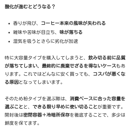
酸化が進むとどうなる？
香りが飛び、
コーヒー本来の風味が失われる
雑味や苦味が目立ち、
味が落ちる
湿気を吸うとさらに劣化が加速
特に大容量タイプを購入してしまうと、
飲み切る前に品質
が落ちてしまい、最終的に廃棄せざるを得ないケース
もあ
ります。これではどんなに安く買っても、
コスパが悪くな
る原因
となってしまいます。
そのため粉タイプを選ぶ際は、
消費ペースに合った容量を
選ぶこと
と、
できる限り早めに使い切ること
が重要です。
開封後は
密閉容器＋冷暗所保存
を徹底することで、多少は
鮮度を保てます。