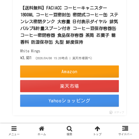
【送料無料】FACIACC コーヒーキャニスター
1800ML コーヒー豆密封缶 密閉式コーヒー缶 ステ
ンレス密閉タンク 大容量 日付表示ダイヤル 排気
バルブ&計量スプーン付き コーヒー豆保存容器缶
コーヒー密閉容器 食品保存容器 茶筒 お菓子 糖
香料 防湿保存缶 丸型 鮮度保持
White Wings
¥3,931
（2026/04/06 15:20時点 | 楽天市場調べ）
Amazon
楽天市場
Yahooショッピング
ポチップ
大容量タイプで、約500g以上の豆を保存可能。ゴムパッキ
メニュー
ホーム
検索
トップ
サイドバー
ン付きでしっかり密封できるため、まとめ買いした豆も安