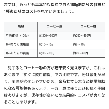
まずは、もっとも基本的な指標である
100gあたりの価格と
1杯あたりのコスト
を見ていきましょう。
項目
コーヒー豆
コーヒー粉
平均価格（100g）
約300〜500円
約250〜450円
1杯あたり使用量
約10〜12g
約8〜10g
1杯あたりの費用
約30〜60円
約25〜45円
一見すると
コーヒー粉の方が若干安く見えます
が、これは
あくまで「すぐに飲む前提」での比較です。粉は酸化が早
く、風味が劣化しやすいため、
余らせてしまうと結局無駄
になる可能性
もあります。一方、豆は使うたびに挽く手間
はありますが、保存性が高いため結果的にコスパが良くな
ることもあります。