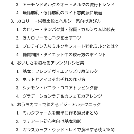
アーモンドミルク＆オートミルクの流行トレンド
無脂肪乳・低脂肪乳のライト志向派に最適
カロリー・栄養比較とヘルシー派向け選び方
カロリー・タンパク質・脂質・カルシウム比較表
低カロリーでもコクを出すコツ
プロテイン入りミルクやフォート強化ミルクとは？
糖質制限・ダイエット中の飲み方のポイント
おいしさを極めるアレンジレシピ集
基本：フレンチヴィエノワズリ風ミルク
ホットとアイスそれぞれの作り方
シナモン・バニラ・ココアトッピング術
グラデーションラテ＆カフェモカアレンジ
おうちカフェで映えるビジュアルテクニック
ミルクフォームを簡単に作る道具まとめ
ラテアート初心者向け基本図形
ガラスカップ・ウッドトレイで演出する映え空間