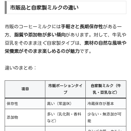
市販品と自家製ミルクの違い
市販のコーヒーミルクには
手軽さと長期保存性
がある一
方、
脂質や添加物が多い傾向
があります。対して、牛乳や
豆乳をそのまま注ぐ自家製タイプは、
素材の自然な風味や
栄養素がそのまま楽しめるのが魅力
です。
違いのまとめ：
市販ポーションタイ
自家製ミルク（牛
項目
プ
乳・豆乳など）
保存性
高い（常温OK）
冷蔵保存が基本
多い（乳化剤・香料
少ない・無添加が可
添加物
など）
能