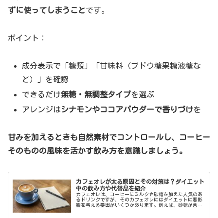
ずに使ってしまうこと
です。
ポイント：
成分表示で「糖類」「甘味料（ブドウ糖果糖液糖な
ど）」を確認
できるだけ
無糖・無調整タイプ
を選ぶ
アレンジは
シナモンやココアパウダーで香りづけ
を
甘みを加えるときも自然素材でコントロールし、コーヒー
そのものの風味を活かす飲み方を意識しましょう。
カフェオレが太る原因とその対策は？ダイエット
中の飲み方や代替品を紹介
カフェオレは、コーヒーにミルクや砂糖を加えた人気のあ
るドリンクですが、そのカフェオレにはダイエットに悪影
響を与える要因がいくつかあります。例えば、砂糖が含ま
れているため、カフェオレを飲むと急激に血糖値が上昇し
て、満腹感が減少してしまうこと...