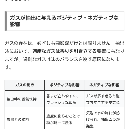
ガスが抽出に与えるポジティブ・ネガティブな
影響
ガスの存在は、必ずしも悪影響だけとは限りません。抽出
時において、
適度なガスは香りを引き立てる要素
にもなり
ますが、過剰なガスは味のバランスを崩す原因になりま
す。
ガスの働き
ポジティブな影響
ネガティブな影響
香りが立ちやすく、
ガスが多すぎると泡
抽出時の香気保持
フレッシュな印象
立ちすぎて不安定に
気泡で水の流れが妨
適度に膨らむことで
お湯との接触
げられ、
抽出ムラが
粉が均一に浸る
発生