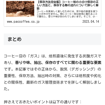
【保存方法完全版】コーヒー粉の小分け保存の正
しい方法と、保存する際の流れについて詳しく解
説
コーヒーを美味しく楽しむためには、豆や粉の鮮度を保つ
ことが欠かせません。特にコーヒー粉は空気に触れること
で酸化し、香りや味が失われてしまいます。そこで、小分
けにして保存することで、常に新鮮なコーヒーを飲むこと
www.paccoffee.co.jp
2023.04.14
ができます。しかし、ど...
まとめ
コーヒー豆の「ガス」は、焙煎直後に発生する炭酸ガスで
あり、
香りや味、抽出、保存のすべてに関わる重要な要素
です。本記事ではその正体から、脱気（デガッシング）の
重要性、保存方法、抽出時の対策、さらには焙煎度や劣化
との関係性、最新のガス管理技術までを詳しく解説しまし
た。
押さえておきたいポイントは以下の通りです：