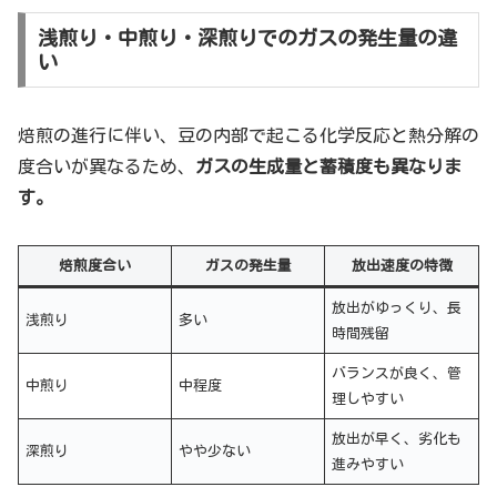
浅煎り・中煎り・深煎りでのガスの発生量の違
い
焙煎の進行に伴い、豆の内部で起こる化学反応と熱分解の
度合いが異なるため、
ガスの生成量と蓄積度も異なりま
す。
焙煎度合い
ガスの発生量
放出速度の特徴
放出がゆっくり、長
浅煎り
多い
時間残留
バランスが良く、管
中煎り
中程度
理しやすい
放出が早く、劣化も
深煎り
やや少ない
進みやすい