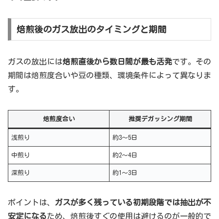
焙煎後のガス放出のタイミングと期間
ガスの放出には
焙煎直後から数日間が最も活発
です。その
期間は焙煎度合いや豆の種類、環境条件によって異なりま
す。
焙煎度合い
推奨デガッシング期間
浅煎り
約3〜5日
中煎り
約2〜4日
深煎り
約1〜3日
ポイントは、
ガスが多く残っている初期段階では抽出が不
安定になる
ため、焙煎後すぐの使用は避けるのが一般的で