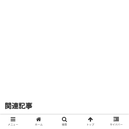
関連記事
コーヒー400mlに最適な粉の量と
メニュー
ホーム
検索
トップ
サイドバー
コーヒーの基礎知識