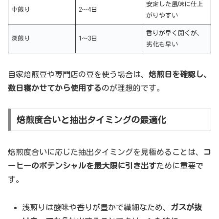
安定した風味に仕上
中煎り
2〜4日
がりやすい
香りが早く開くが、
深煎り
1〜3日
劣化も早い
自家焙煎豆や専門店の豆を使う場合は、
焙煎日を確認し、
数日寝かせてから使用する
のが理想的です。
焙煎度合いと抽出タイミングの最適化
焙煎度合いに応じた抽出タイミングを見極めることは、
コ
ーヒーのポテンシャルを最大限に引き出す
ために重要で
す。
浅煎りは酸味や香りが豊かで繊細なため、
ガスが抜