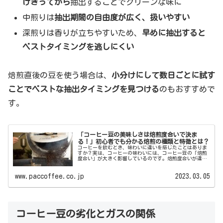
けきってから
抽出することでクリーンな味に
中煎りは
抽出期間の自由度が広く、扱いやすい
深煎りは香りが立ちやすいため、
早めに抽出すると
ベストタイミングを逃しにくい
焙煎直後の豆を使う場合は、
小分けにして数日ごとに試す
ことでベストな抽出タイミングを見つける
のもおすすめで
す。
「コーヒー豆の美味しさは焙煎度合いで決ま
る！」初心者でも分かる焙煎の種類と特徴とは？
コーヒーを飲むとき、味わいに違いを感じたことはありま
すか？実は、コーヒーの味わいには、コーヒー豆の「焙煎
度合い」が大きく影響しているのです。焙煎度合いが違う
と、コーヒーの香りや味わいが大きく変わります。しか
し、深煎りや浅煎りなどの...
www.paccoffee.co.jp
2023.03.05
コーヒー豆の劣化とガスの関係